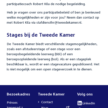
participatiecoach Robert Kila de nodige begeleiding.
Heb je vragen over ons participatiebeleid of ben je benieuwd
welke mogelijkheden er zijn voor jou? Neem dan contact op
met Robert Kila via stafdiensthr@tweedekamer.nl.
Stages bij de Tweede Kamer
De Tweede Kamer biedt verschillende stagemogelijkheden,
zoals een afstudeerstage of een stage voor een
beroepsbegeleidende leerweg (bbl) of een
beroepsopleidende leerweg (bol). Als er een stageplek
beschikbaar is, wordt er een stagevacature gepubliceerd. Het
is niet mogelijk om een open stageverzoek in te dienen.
Bezoekadres
Tweede Kamer
Volg ons
Contact
Prinses
LinkedIn
Externe
Irenepad 1
Externe
Naar