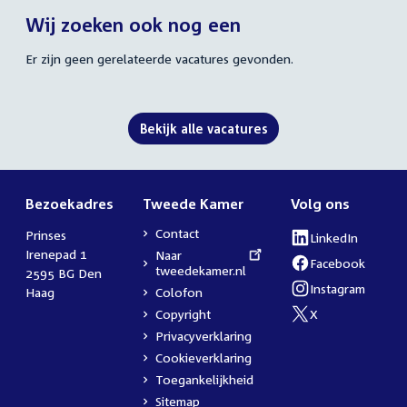
Wij zoeken ook nog een
Er zijn geen gerelateerde vacatures gevonden.
Bekijk alle vacatures
Bezoekadres
Tweede Kamer
Volg ons
Contact
Prinses
LinkedIn
Externe
Irenepad 1
Externe
Naar
link:
Facebook
link:
tweedekamer.nl
Externe
2595 BG Den
link:
Instagram
Haag
Colofon
Externe
link:
Copyright
X
Externe
Privacyverklaring
link:
Cookieverklaring
Toegankelijkheid
Sitemap